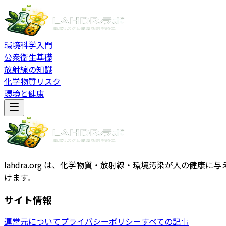
環境科学入門
公衆衛生基礎
放射線の知識
化学物質リスク
環境と健康
lahdra.org は、化学物質・放射線・環境汚染が人の
けます。
サイト情報
運営元について
プライバシーポリシー
すべての記事